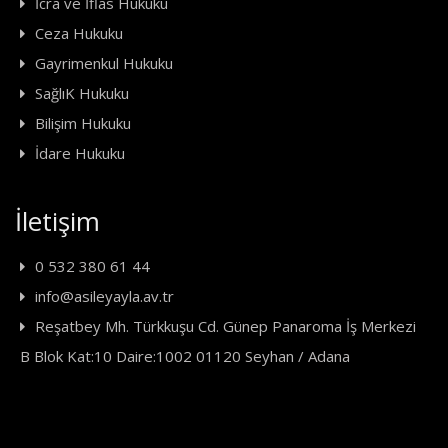
İcra ve İflas Hukuku
Ceza Hukuku
Gayrimenkul Hukuku
SağlıK Hukuku
Bilişim Hukuku
İdare Hukuku
İletişim
0 532 380 61 44
info@asileyayla.av.tr
Reşatbey Mh. Türkkuşu Cd. Günep Panaroma İş Merkezi
B Blok Kat:10 Daire:1002 01120 Seyhan / Adana