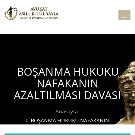
T
o
g
g
l
e
n
a
BOŞANMA HUKUKU
v
i
NAFAKANIN
g
a
AZALTILMASI DAVASI
t
i
o
Anasayfa
n
BOŞANMA HUKUKU NAFAKANIN
AZALTILMASI DAVASI