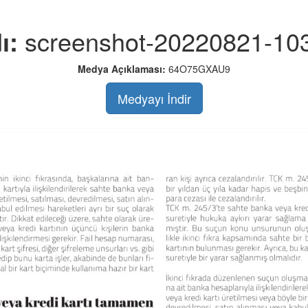
ı:
screenshot-20220821-103
Medya Açıklaması:
64O75GXAU9
Medyayı İndir