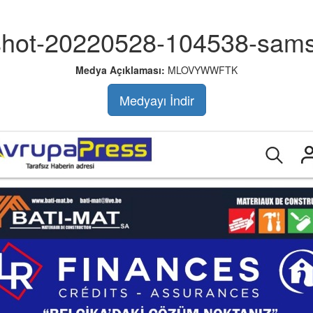
shot-20220528-104538-sams
Medya Açıklaması:
MLOVYWWFTK
Medyayı İndir