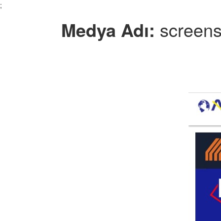
;
Medya Adı:
screen