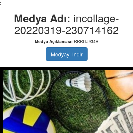
;
Medya Adı:
incollage-
20220319-230714162
Medya Açıklaması:
RRRI1J934B
Medyayı İndir