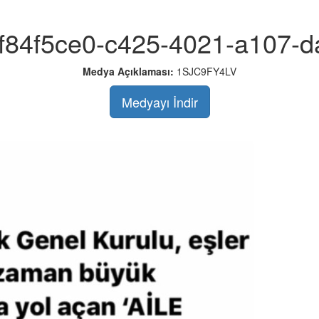
f84f5ce0-c425-4021-a107-
Medya Açıklaması:
1SJC9FY4LV
Medyayı İndir