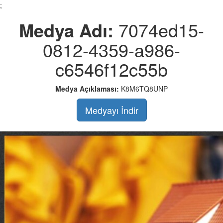
;
Medya Adı:
7074ed15-
0812-4359-a986-
c6546f12c55b
Medya Açıklaması:
K8M6TQ8UNP
Medyayı İndir