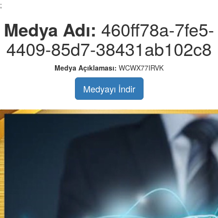
;
Medya Adı:
460ff78a-7fe5-
4409-85d7-38431ab102c8
Medya Açıklaması:
WCWX77IRVK
Medyayı İndir