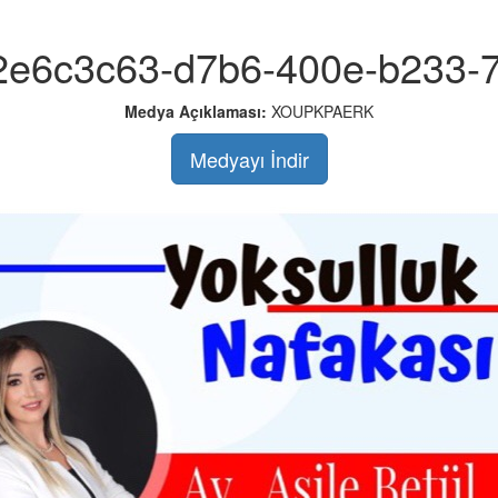
2e6c3c63-d7b6-400e-b233-
Medya Açıklaması:
XOUPKPAERK
Medyayı İndir