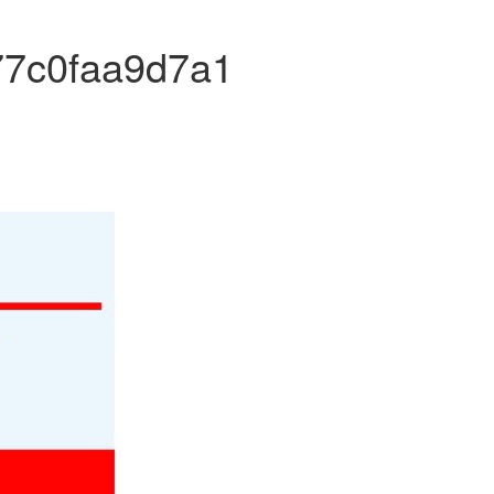
77c0faa9d7a1