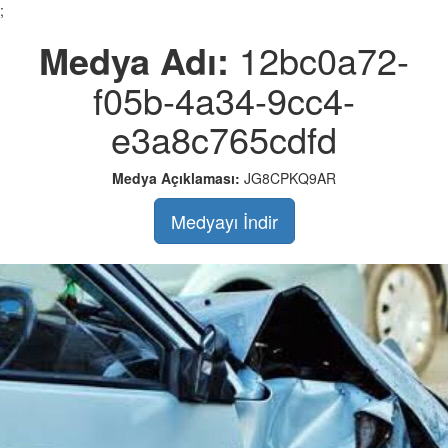
;
Medya Adı:
12bc0a72-
f05b-4a34-9cc4-
e3a8c765cdfd
Medya Açıklaması:
JG8CPKQ9AR
Medyayı İndir