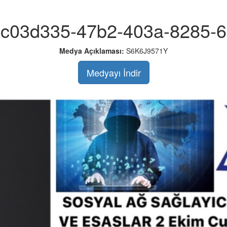
0c03d335-47b2-403a-8285-
Medya Açıklaması:
S6K6J9571Y
Medyayı İndir