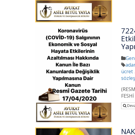
722
Etk
Yap
Gen
ada
ücret
sözle
(RESM
FESHİ
Deva
NAK