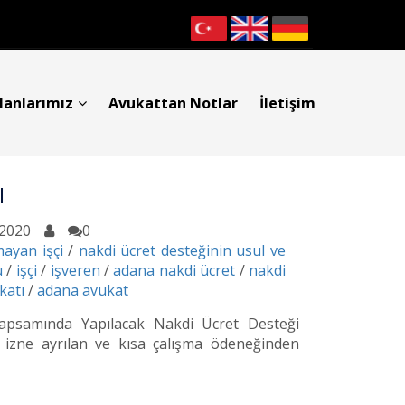
lanlarımız
Avukattan Notlar
İletişim
I
.2020
0
mayan işçi
/
nakdi ücret desteğinin usul ve
u
/
işçi
/
işveren
/
adana nakdi ücret
/
nakdi
katı
/
adana avukat
 Kapsamında Yapılacak Nakdi Ücret Desteği
z izne ayrılan ve kısa çalışma ödeneğinden