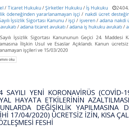
el
/
Ticaret Hukuku
/
Şirketler Hukuku
/
İş Hukuku
24.04
zlik ödeneğinden yararlanamayan işçi
/
nakdi ücret desteğin
ayılı İşsizlik Sigortası Kanunu
/
işçi
/
işveren
/
adana nakdi 
 avukatı
/
adana ticaret avukatı
/
adana iş hukuku avukatı
/
a
Sayılı İşsizlik Sigortası Kanununun Geçici 24. Maddesi
amasına İlişkin Usul ve Esaslar Açıklandı. Kanun ücretsi
anamayan işçileri ve 15/03/2020
mını oku
4 SAYILI YENİ KORONAVİRÜS (COVİD-1
YAL HAYATA ETKİLERİNİN AZALTILMAS
UNLARDA DEĞİŞİKLİK YAPILMASINA 
İHİ 17/04/2020) ÜCRETSİZ İZİN, KISA Ç
SÖZLEŞMESİ FESHİ