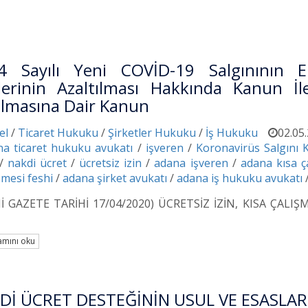
4 Sayılı Yeni COVİD-19 Salgınının 
ilerinin Azaltılması Hakkında Kanun İl
ılmasına Dair Kanun
el
/
Ticaret Hukuku
/
Şirketler Hukuku
/
İş Hukuku
02.05
na ticaret hukuku avukatı
/
işveren
/
Koronavirüs Salgını
/
nakdi ücret
/
ücretsiz izin
/
adana işveren
/
adana kısa ç
şmesi feshi
/
adana şirket avukatı
/
adana iş hukuku avukatı
İ GAZETE TARİHİ 17/04/2020) ÜCRETSİZ İZİN, KISA ÇALI
mını oku
Dİ ÜCRET DESTEĞİNİN USUL VE ESASLAR