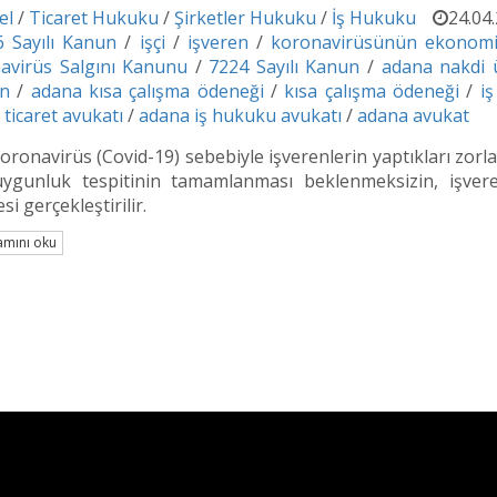
el
/
Ticaret Hukuku
/
Şirketler Hukuku
/
İş Hukuku
24.04
6 Sayılı Kanun
/
işçi
/
işveren
/
koronavirüsünün ekonomik
avirüs Salgını Kanunu
/
7224 Sayılı Kanun
/
adana nakdi 
en
/
adana kısa çalışma ödeneği
/
kısa çalışma ödeneği
/
iş
ticaret avukatı
/
adana iş hukuku avukatı
/
adana avukat
oronavirüs (Covid-19) sebebiyle işverenlerin yaptıkları zorla
 uygunluk tespitinin tamamlanması beklenmeksizin, işver
i gerçekleştirilir.
mını oku