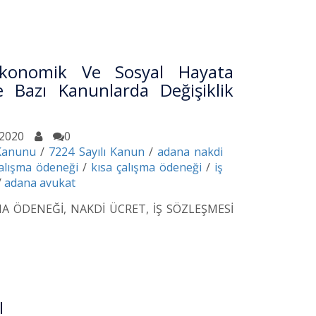
Ekonomik Ve Sosyal Hayata
e Bazı Kanunlarda Değişiklik
.2020
0
 Kanunu
/
7224 Sayılı Kanun
/
adana nakdi
alışma ödeneği
/
kısa çalışma ödeneği
/
iş
/
adana avukat
ŞMA ÖDENEĞİ, NAKDİ ÜCRET, İŞ SÖZLEŞMESİ
I