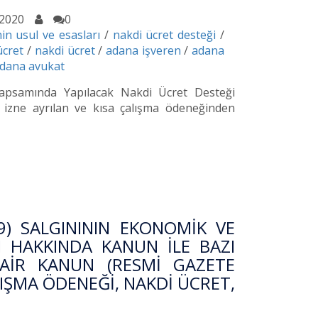
.2020
0
in usul ve esasları
/
nakdi ücret desteği
/
ücret
/
nakdi ücret
/
adana işveren
/
adana
dana avukat
 Kapsamında Yapılacak Nakdi Ücret Desteği
z izne ayrılan ve kısa çalışma ödeneğinden
9) SALGINININ EKONOMİK VE
I HAKKINDA KANUN İLE BAZI
DAİR KANUN (RESMİ GAZETE
ALIŞMA ÖDENEĞİ, NAKDİ ÜCRET,