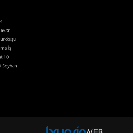
44
av.tr
ürkkuşu
ma İş
at:10
0 Seyhan