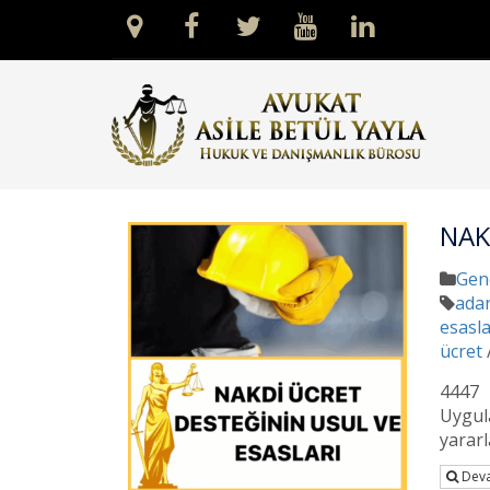
NAK
Gen
adan
esasla
ücret
4447 
Uygul
yararl
Deva