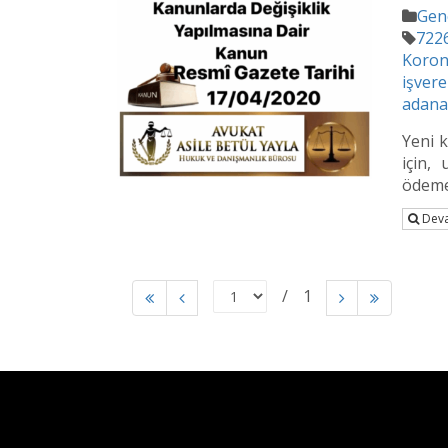
Gen
722
Koron
işver
adana 
Yeni k
için,
ödemes
Deva
1