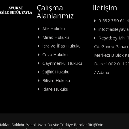
Çalışma
İletişim
Alanlarımız
0 532 380 61 
Aile Hukuku
info@asileyayla.
Miras Hukuku
Reşatbey Mh. T
İcra ve İflas Hukuku
Cd. Günep Panaro
Ceza Hukuku
Merkezi B Blok K
Gayrimenkul Hukuku
Daire:1002 0112
SağlıK Hukuku
/ Adana
Bilişim Hukuku
İdare Hukuku
arı Saklıdır. Yasal Uyarı: Bu site Türkiye Barolar Birliği'nin