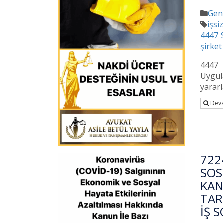
Gen
işsi
4447 S
şirket
4447 
Uygul
yararl
Deva
722
SOS
KAN
TAR
İŞ 