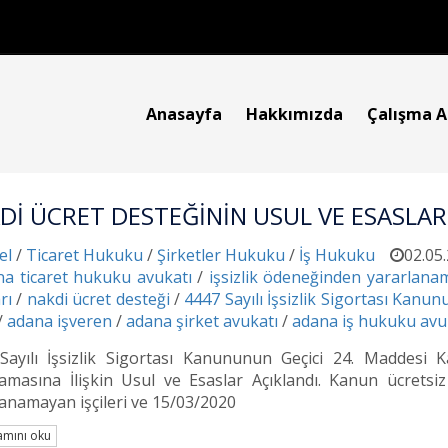
Anasayfa
Hakkımızda
Çalışma A
Dİ ÜCRET DESTEĞİNİN USUL VE ESASLAR
el
/
Ticaret Hukuku
/
Şirketler Hukuku
/
İş Hukuku
02.05
a ticaret hukuku avukatı
/
işsizlik ödeneğinden yararlana
rı
/
nakdi ücret desteği
/
4447 Sayılı İşsizlik Sigortası Kanun
/
adana işveren
/
adana şirket avukatı
/
adana iş hukuku avu
Sayılı İşsizlik Sigortası Kanununun Geçici 24. Maddesi
amasına İlişkin Usul ve Esaslar Açıklandı. Kanun ücretsi
anamayan işçileri ve 15/03/2020
mını oku