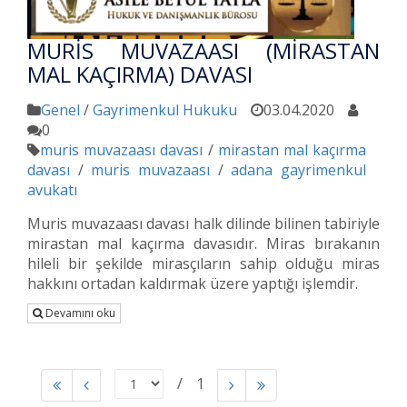
MURİS MUVAZAASI (MİRASTAN
MAL KAÇIRMA) DAVASI
Genel
/
Gayrimenkul Hukuku
03.04.2020
0
muris muvazaası davası
/
mirastan mal kaçırma
davası
/
muris muvazaası
/
adana gayrimenkul
avukatı
Muris muvazaası davası halk dilinde bilinen tabiriyle
mirastan mal kaçırma davasıdır. Miras bırakanın
hileli bir şekilde mirasçıların sahip olduğu miras
hakkını ortadan kaldırmak üzere yaptığı işlemdir.
Devamını oku
1