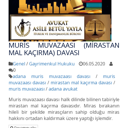
MURİS MUVAZAASI (MİRASTAN
MAL KAÇIRMA) DAVASI
Genel
/
Gayrimenkul Hukuku
06.05.2020
0
adana muris muvazaası davası
/
muris
muvazaası davası
/
mirastan mal kaçırma davası
/
muris muvazaası
/
adana avukat
Muris muvazaası davası halk dilinde bilinen tabiriyle
mirastan mal kaçırma davasıdır. Miras bırakanın
hileli bir şekilde mirasçıların sahip olduğu miras
hakkını ortadan kaldırmak üzere yaptığı işlemdir.
Devamını oku