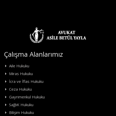
Çalışma Alanlarımız
Aile Hukuku
Miras Hukuku
İcra ve İflas Hukuku
Ceza Hukuku
Gayrimenkul Hukuku
SağlıK Hukuku
Bilişim Hukuku