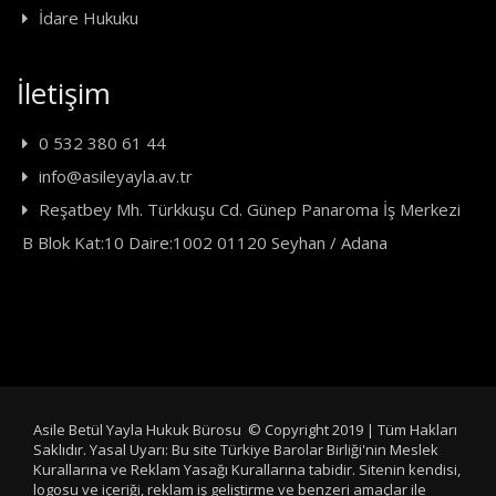
İdare Hukuku
İletişim
0 532 380 61 44
info@asileyayla.av.tr
Reşatbey Mh. Türkkuşu Cd. Günep Panaroma İş Merkezi
B Blok Kat:10 Daire:1002 01120 Seyhan / Adana
Asile Betül Yayla Hukuk Bürosu © Copyright 2019 | Tüm Hakları
Saklıdır. Yasal Uyarı: Bu site Türkiye Barolar Birliği'nin Meslek
Kurallarına ve Reklam Yasağı Kurallarına tabidir. Sitenin kendisi,
logosu ve içeriği, reklam iş geliştirme ve benzeri amaçlar ile