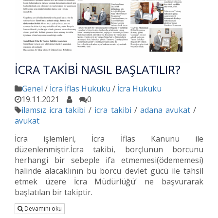
İCRA TAKİBİ NASIL BAŞLATILIR?
Genel
/
İcra İflas Hukuku
/
İcra Hukuku
19.11.2021
0
ilamsız icra takibi
/
icra takibi
/
adana avukat
/
avukat
İcra işlemleri, İcra İflas Kanunu ile
düzenlenmiştir.İcra takibi, borçlunun borcunu
herhangi bir sebeple ifa etmemesi(ödememesi)
halinde alacaklının bu borcu devlet gücü ile tahsil
etmek üzere İcra Müdürlüğü’ ne başvurarak
başlatılan bir takiptir.
Devamını oku