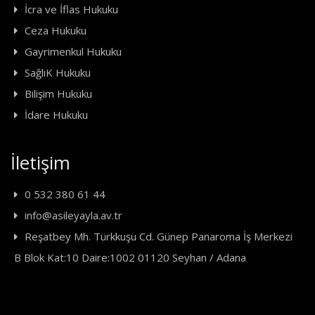
İcra ve İflas Hukuku
Ceza Hukuku
Gayrimenkul Hukuku
SağlıK Hukuku
Bilişim Hukuku
İdare Hukuku
İletişim
0 532 380 61 44
info@asileyayla.av.tr
Reşatbey Mh. Türkkuşu Cd. Günep Panaroma İş Merkezi
B Blok Kat:10 Daire:1002 01120 Seyhan / Adana