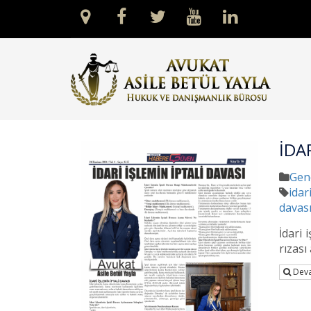
İDA
Gen
idar
davas
İdari 
rızası
Deva