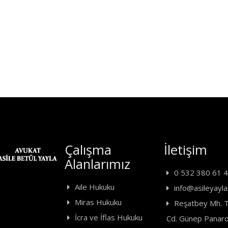
Çalışma
İletişim
Alanlarımız
0 532 380 61 
Aile Hukuku
info@asileyayla.
Miras Hukuku
Reşatbey Mh. T
İcra ve İflas Hukuku
Cd. Günep Panaro