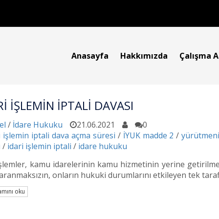
Anasayfa
Hakkımızda
Çalışma A
Rİ İŞLEMİN İPTALİ DAVASI
el
/
İdare Hukuku
21.06.2021
0
i işlemin iptali dava açma süresi
/
İYUK madde 2
/
yürütmeni
ı
/
idari işlemin iptali
/
idare hukuku
işlemler, kamu idarelerinin kamu hizmetinin yerine getirilmes
 aranmaksızın, onların hukuki durumlarını etkileyen tek tarafl
mını oku