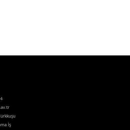
44
av.tr
ürkkuşu
ma İş