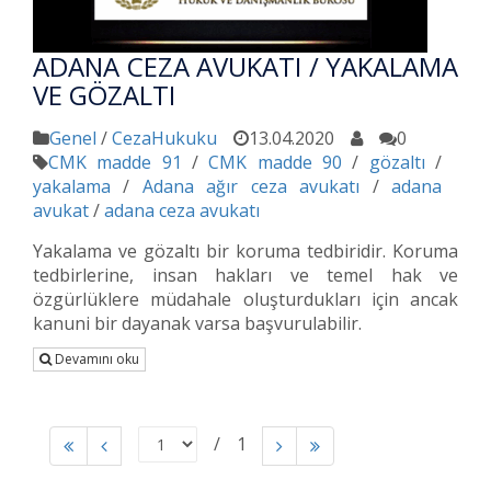
ADANA CEZA AVUKATI / YAKALAMA
VE GÖZALTI
Genel
/
CezaHukuku
13.04.2020
0
CMK madde 91
/
CMK madde 90
/
gözaltı
/
yakalama
/
Adana ağır ceza avukatı
/
adana
avukat
/
adana ceza avukatı
Yakalama ve gözaltı bir koruma tedbiridir. Koruma
tedbirlerine, insan hakları ve temel hak ve
özgürlüklere müdahale oluşturdukları için ancak
kanuni bir dayanak varsa başvurulabilir.
Devamını oku
1