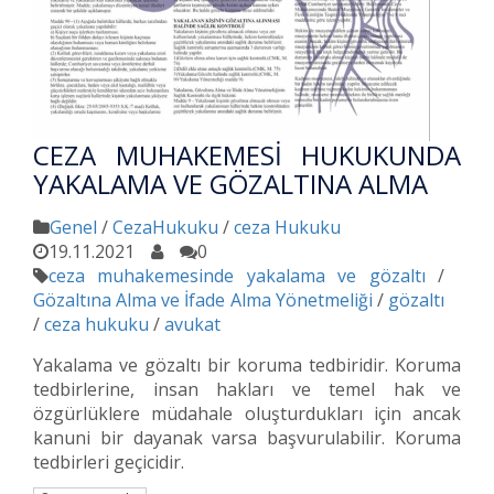
CEZA MUHAKEMESİ HUKUKUNDA
YAKALAMA VE GÖZALTINA ALMA
Genel
/
CezaHukuku
/
ceza Hukuku
19.11.2021
0
ceza muhakemesinde yakalama ve gözaltı
/
Gözaltına Alma ve İfade Alma Yönetmeliği
/
gözaltı
/
ceza hukuku
/
avukat
Yakalama ve gözaltı bir koruma tedbiridir. Koruma
tedbirlerine, insan hakları ve temel hak ve
özgürlüklere müdahale oluşturdukları için ancak
kanuni bir dayanak varsa başvurulabilir. Koruma
tedbirleri geçicidir.