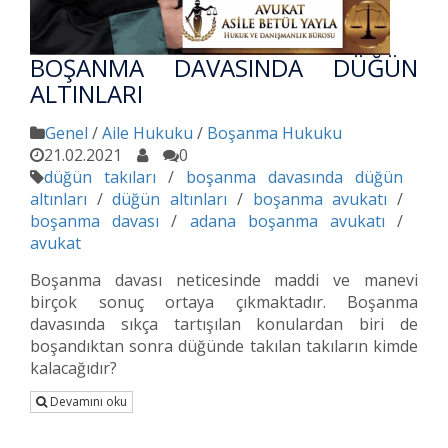
BOŞANMA DAVASINDA DÜĞÜN
ALTINLARI
Genel
/
Aile Hukuku
/
Boşanma Hukuku
21.02.2021
0
düğün takıları
/
boşanma davasında düğün
altınları
/
düğün altınları
/
boşanma avukatı
/
boşanma davası
/
adana boşanma avukatı
/
avukat
Boşanma davası neticesinde maddi ve manevi
birçok sonuç ortaya çıkmaktadır. Boşanma
davasında sıkça tartışılan konulardan biri de
boşandıktan sonra düğünde takılan takıların kimde
kalacağıdır?
Devamını oku