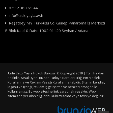
0 532 380 61 44
info@asileyayla.av.tr
Reşatbey Mh. Türkkuşu Cd. Günep Panaroma İş Merkezi
B Blok Kat:10 Daire:1002 01120 Seyhan / Adana
Asile Betül Yayla Hukuk Bürosu © Copyright 2019 | Tüm Hakları
Saklıdır. Yasal Uyarı: Bu site Türkiye Barolar Birliği'nin Meslek
Kurallarına ve Reklam Yasağı Kurallarına tabidir. Sitenin kendisi,
logosu ve içeriği, reklam iş geliştirme ve benzeri amaçlar ile
kullanılamaz. Bu web sitesine link yaratmak yasaktır. Web
sitemizde yer alan bilgiler hukuki mütalaa veya tavsiye değildir