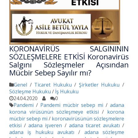
KORONAVİRÜS SALGINININ
SÖZLEŞMELERE ETKİSİ Koronavirüs
Salgını Sözleşmeler Açısından
Mücbir Sebep Sayılır mı?
Genel
/
Ticaret Hukuku
/
Şirketler Hukuku
/
Sözleşme Hukuku
/
İş Hukuku
24.04.2020
0
Pandemi
/
Pandemi mücbir sebep mi
/
adana
korona virüsünün sözleşmeye etkisi
/
korona
mücbir sebep mi
/
koronavirüsünün sözleşmelere
etkisi
/
adana işveren
/
adana ticaret avukatı
/
adana iş hukuku avukatı
/
adana sözleşme