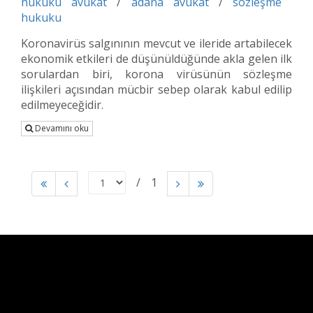
hukuku avukat
/
adana avukat
/
sözleşme
hukuku
Koronavirüs salgınının mevcut ve ileride artabilecek
ekonomik etkileri de düşünüldüğünde akla gelen ilk
sorulardan biri, korona virüsünün sözleşme
ilişkileri açısından mücbir sebep olarak kabul edilip
edilmeyeceğidir.
Devamını oku
1