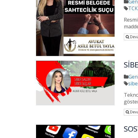
Gen
TCK
Resmi
madde
Deva
SİB
Gen
sibe
Tekno
göste
Deva
SOS