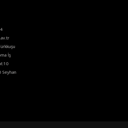
44
av.tr
ürkkuşu
ma İş
at:10
0 Seyhan