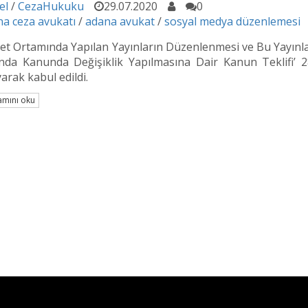
el
/
CezaHukuku
29.07.2020
0
a ceza avukatı
/
adana avukat
/
sosyal medya düzenlemesi
et Ortamında Yapılan Yayınların Düzenlenmesi ve Bu Yayınla
nda Kanunda Değişiklik Yapılmasına Dair Kanun Teklifi’
arak kabul edildi.
mını oku