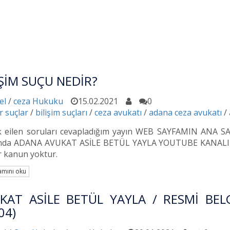
İŞİM SUÇU NEDİR?
el
/
ceza Hukuku
15.02.2021
0
r suçlar
/
bilişim suçları
/
ceza avukatı
/
adana ceza avukatı
/
 eilen soruları cevapladığım yayın WEB SAYFAMIN ANA
da ADANA AVUKAT ASİLE BETÜL YAYLA YOUTUBE KANALIMDA..
r kanun yoktur.
mını oku
KAT ASİLE BETÜL YAYLA / RESMİ BEL
04)