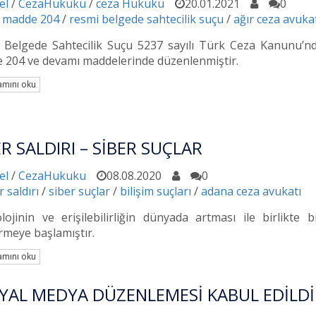
el
/
CezaHukuku
/
ceza Hukuku
20.01.2021
0
 madde 204
/
resmi belgede sahtecilik suçu
/
ağır ceza avuka
 Belgede Sahtecilik Suçu 5237 sayılı Türk Ceza Kanunu’
 204 ve devamı maddelerinde düzenlenmiştir.
mını oku
ER SALDIRI – SİBER SUÇLAR
el
/
CezaHukuku
08.08.2020
0
r saldırı
/
siber suçlar
/
bilişim suçları
/
adana ceza avukatı
lojinin ve erişilebilirliğin dünyada artması ile birlikte b
rmeye başlamıştır.
mını oku
YAL MEDYA DÜZENLEMESİ KABUL EDİLDİ