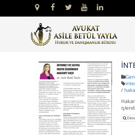
İNT
Gen
inte
/
haka
Hakar
işlend
Deva