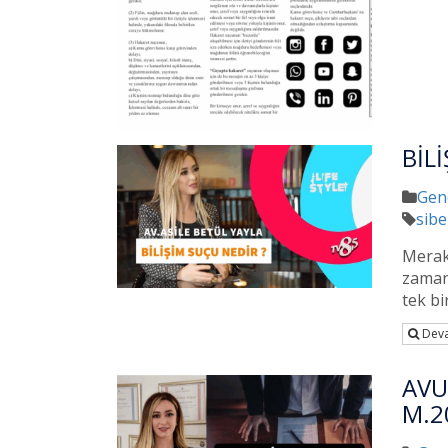
BİL
Gen
sibe
Merak
zaman
tek bi
Deva
AVU
M.2