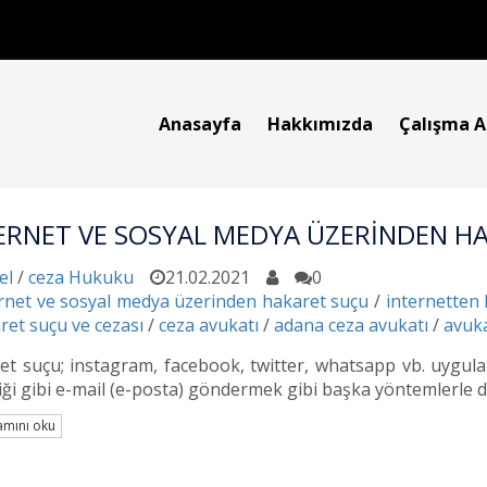
Anasayfa
Hakkımızda
Çalışma A
ERNET VE SOSYAL MEDYA ÜZERİNDEN H
el
/
ceza Hukuku
21.02.2021
0
rnet ve sosyal medya üzerinden hakaret suçu
/
internetten
ret suçu ve cezası
/
ceza avukatı
/
adana ceza avukatı
/
avuk
et suçu; instagram, facebook, twitter, whatsapp vb. uygulam
iği gibi e-mail (e-posta) göndermek gibi başka yöntemlerle d
mını oku