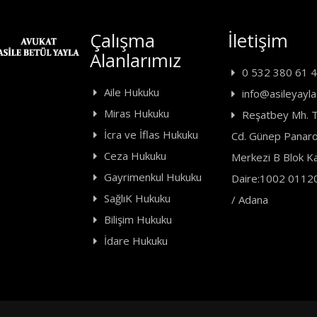
Çalışma
İletişim
Alanlarımız
0 532 380 61 
Aile Hukuku
info@asileyayla.
Miras Hukuku
Reşatbey Mh. T
İcra ve İflas Hukuku
Cd. Günep Panaro
Ceza Hukuku
Merkezi B Blok K
Gayrimenkul Hukuku
Daire:1002 0112
SağlıK Hukuku
/ Adana
Bilişim Hukuku
İdare Hukuku