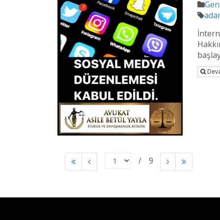
Gen
adan
İntern
Hakkı
başlay
Deva
9