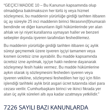
“GEÇİCİ MADDE 10 – Bu Kanunun kapsamında olup
olmadığına bakılmaksızın her türlü iş veya hizmet
sözleşmesi, bu maddenin yürürlüğe girdiği tarihten itibaren
üç ay süreyle 25 inci maddenin birinci fıkrasının(II)numaralı
bendinde ve diğer kanunların ilgili hükümlerinde yer alan
ahlak ve iyi niyet kurallarına uymayan haller ve benzeri
sebepler dışında işveren tarafından feshedilemez.
Bu maddenin yürürlüğe girdiği tarihten itibaren üç aylık
süreyi geçmemek üzere işveren işçiyi tamamen veya
kısmen ücretsiz izne ayırabilir. Bu madde kapsamında
ücretsiz izne ayrılmak, işçiye haklı nedene dayanarak
sözleşmeyi fesih hakkı vermez. Bu madde hükümlerine
aykırı olarak iş sözleşmesini fesheden işveren veya
işveren vekiline, sözleşmesi feshedilen her işçi için fiilin
işlendiği tarihteki aylık brüt asgari ücret tutarında idari para
cezası verilir. Cumhurbaşkanı birinci ve ikinci fıkrada yer
alan üç aylık süreleri altı aya kadar uzatmaya yetkilidir.”
7226 SAYILI BAZI KANUNLARDA