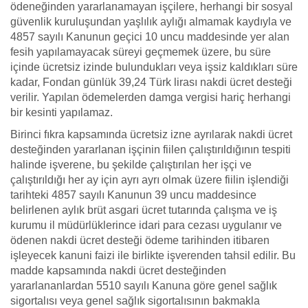
ödeneğinden yararlanamayan işçilere, herhangi bir sosyal
güvenlik kuruluşundan yaşlılık aylığı almamak kaydıyla ve
4857 sayılı Kanunun geçici 10 uncu maddesinde yer alan
fesih yapılamayacak süreyi geçmemek üzere, bu süre
içinde ücretsiz izinde bulundukları veya işsiz kaldıkları süre
kadar, Fondan günlük 39,24 Türk lirası nakdi ücret desteği
verilir. Yapılan ödemelerden damga vergisi hariç herhangi
bir kesinti yapılamaz.
Birinci fıkra kapsamında ücretsiz izne ayrılarak nakdi ücret
desteğinden yararlanan işçinin fiilen çalıştırıldığının tespiti
halinde işverene, bu şekilde çalıştırılan her işçi ve
çalıştırıldığı her ay için ayrı ayrı olmak üzere fiilin işlendiği
tarihteki 4857 sayılı Kanunun 39 uncu maddesince
belirlenen aylık brüt asgari ücret tutarında çalışma ve iş
kurumu il müdürlüklerince idari para cezası uygulanır ve
ödenen nakdi ücret desteği ödeme tarihinden itibaren
işleyecek kanuni faizi ile birlikte işverenden tahsil edilir. Bu
madde kapsamında nakdi ücret desteğinden
yararlananlardan 5510 sayılı Kanuna göre genel sağlık
sigortalısı veya genel sağlık sigortalısının bakmakla